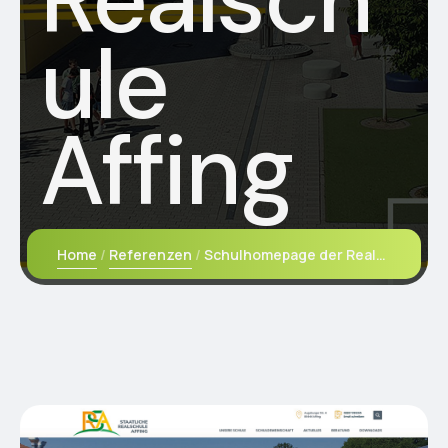
ule
Affing
Home
Referenzen
Schulhomepage der Realschule Affing