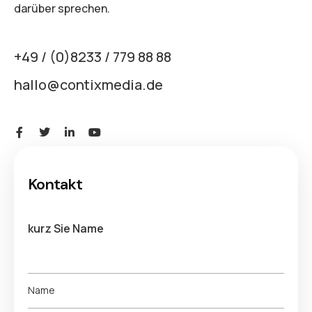
darüber sprechen.
+49 / (0)8233 / 779 88 88
hallo@contixmedia.de
Kontakt
kurz Sie Name
N