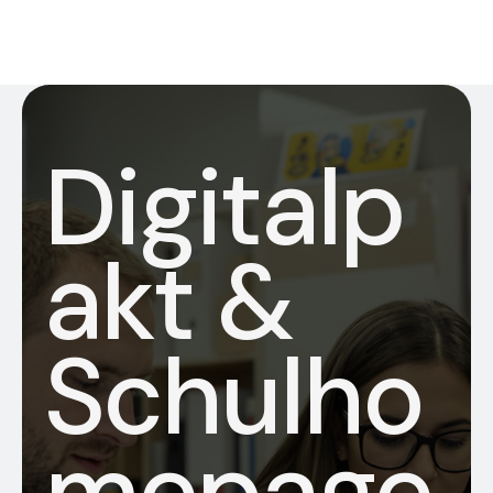
Digitalp
akt &
Schulho
mepage