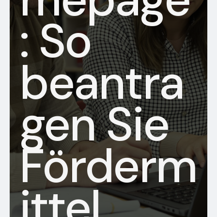
: So
beantra
gen Sie
Förderm
ittel