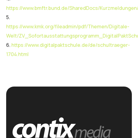
https://www.bmftr.bund.de/SharedDocs/Kurzmeldungen/D
5.
https://www.kmk.org/fileadmin/pdf/Themen/Digitale-
Welt/ZV_Sofortausstattungsprogramm_DigitalPaktSchu
6.
https://www.digitalpaktschule.de/de/schultraeger-
1704.html